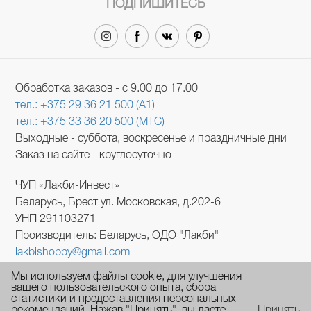
ПОДПИШИТЕСЬ
Обработка заказов - с 9.00 до 17.00
тел.: +375 29 36 21 500 (A1)
тел.: +375 33 36 20 500 (МТС)
Выходные - суббота, воскресенье и праздничные дни
Заказ на сайте - круглосуточно
ЧУП «Лакби-Инвест»
Беларусь, Брест ул. Московская, д.202-6
УНП 291103271
Производитель: Беларусь, ОДО "Лакби"
lakbishopby@gmail.com
В торговом реестре с 1 августа 2017 № 388690.
Мы используем файлы cookie, для улучшения
УНП 291103271.
вашего пользовательского опыта, сбора
статистики и предоставления персональных
Регистрация №291103271, 25.04.2012, Администрация
рекомендаций. Нажав "Принять", вы даете
Принять