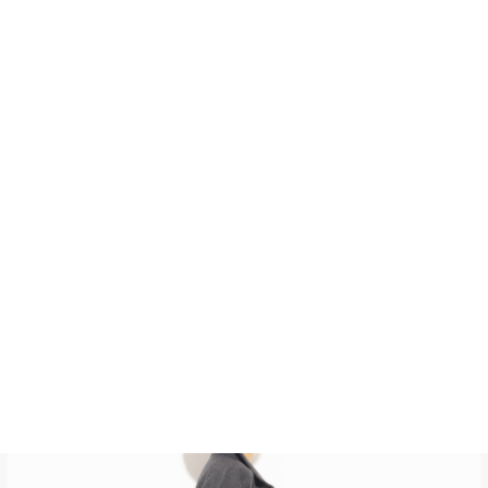
переда с накладным карманом. Задняя часть
блузки с отрезной прямой двойной кокеткой, с
двумя односторонними складками по шву
притачивания кокетки. Воротник стояче-
отложной с отрезными стойками,
застегивающимися на петлю и пуговицу.
Остались вопросы?