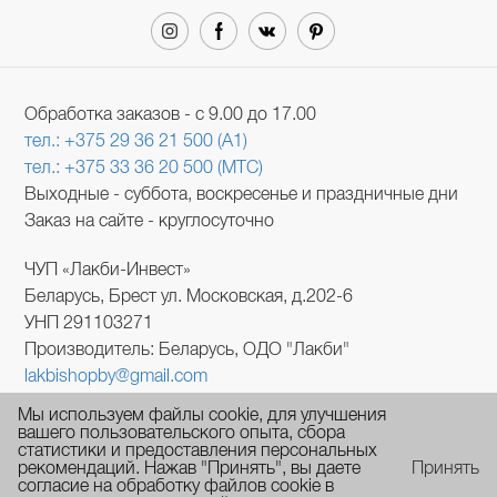
Обработка заказов - с 9.00 до 17.00
тел.: +375 29 36 21 500 (A1)
тел.: +375 33 36 20 500 (МТС)
Выходные - суббота, воскресенье и праздничные дни
Заказ на сайте - круглосуточно
ЧУП «Лакби-Инвест»
Беларусь, Брест ул. Московская, д.202-6
УНП 291103271
Производитель: Беларусь, ОДО "Лакби"
lakbishopby@gmail.com
В торговом реестре с 1 августа 2017 № 388690.
Мы используем файлы cookie, для улучшения
УНП 291103271.
вашего пользовательского опыта, сбора
статистики и предоставления персональных
Регистрация №291103271, 25.04.2012, Администрация
рекомендаций. Нажав "Принять", вы даете
Принять
Московского р-на г. Брест
согласие на обработку файлов cookie в