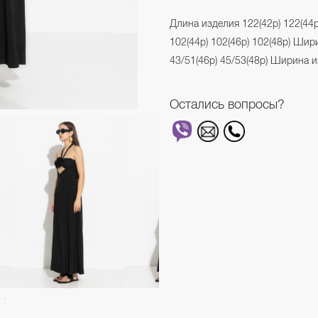
Длина изделия 122(42р) 122(44р
102(44р) 102(46р) 102(48р) Шир
43/51(46р) 45/53(48р) Ширина из
Остались вопросы?