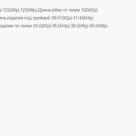
) 122(46р) 122(48р) Длина юбки от талии 102(42р)
ина изделия под проймой 39/47(42р) 41/49(44р)
делия по талии 34.0(42р) 36.0(44р) 38.0(46р) 40.0(48р)